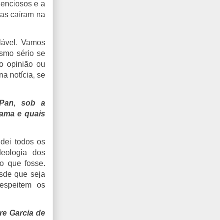
denciosos e a
ias caíram na
lável. Vamos
ismo sério se
o opinião ou
a notícia, se
 Pan, sob a
rama e quais
dei todos os
deologia dos
o que fosse.
esde que seja
espeitem os
re Garcia de