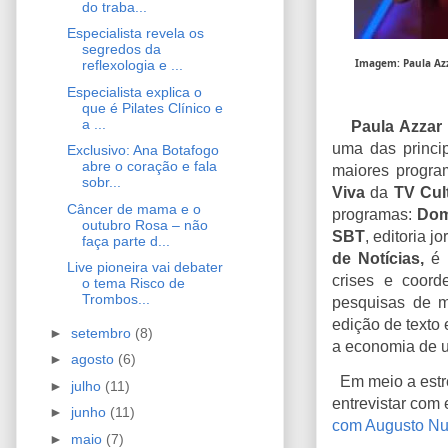
do traba...
Especialista revela os
segredos da
Imagem: Paula Az
reflexologia e ...
Especialista explica o
que é Pilates Clínico e
a ...
Paula Azzar
uma das princi
Exclusivo: Ana Botafogo
abre o coração e fala
maiores progra
sobr...
Viva
da
TV Cul
Câncer de mama e o
programas:
Dom
outubro Rosa – não
SBT
, editoria j
faça parte d...
de Notícias,
é 
Live pioneira vai debater
crises e coor
o tema Risco de
Trombos...
pesquisas de m
edição de texto 
►
setembro
(8)
a economia de 
►
agosto
(6)
Em meio a estr
►
julho
(11)
entrevistar com 
►
junho
(11)
com Augusto N
►
maio
(7)