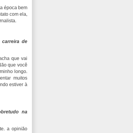
uma época bem
tato com ela,
nalista.
carreira de
 acha que vai
 Não que você
aminho longo.
entar muitos
ndo estiver à
obretudo na
e. a opinião