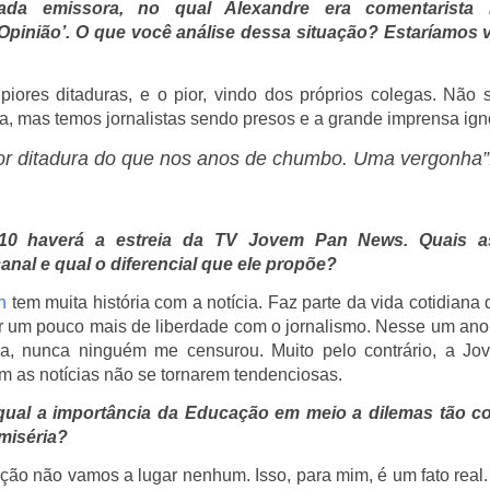
ada emissora, no qual Alexandre era comentarista 
Opinião’. O que você análise dessa situação? Estaríamos
iores ditaduras, e o pior, vindo dos próprios colegas. Não
a, mas temos jornalistas sendo presos e a grande imprensa ig
or ditadura do que nos anos de chumbo. Uma vergonha”
10 haverá a estreia da TV Jovem Pan News. Quais as
nal e qual o diferencial que ele propõe?
n
tem muita história com a notícia. Faz parte da vida cotidiana 
 um pouco mais de liberdade com o jornalismo. Nesse um ano
sa, nunca ninguém me censurou. Muito pelo contrário, a J
 as notícias não se tornarem tendenciosas.
 qual a importância da Educação em meio a dilemas tão 
miséria?
o não vamos a lugar nenhum. Isso, para mim, é um fato real. 