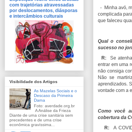
com trajetórias atravessadas
- Minha avó, mã
por deslocamentos, diásporas
complicada para
e intercâmbios culturais
que faleceu quan
Qual o consel
sucesso no jo
R:
Se atenha
entrar em uma r
não consiga con
Não se martiri
Visibilidade dos Artigos
aprendizados. S
vontade com a e
As Mazelas Sociais e o
Descaso da Primeira
Dama
Foto: averdade.org.br
A Análise da Frieza
Como você ana
Diante de uma crise sanitária sem
cobertura da C
precedentes e de uma crise
econômica gravíssima...
R:
A COVID 