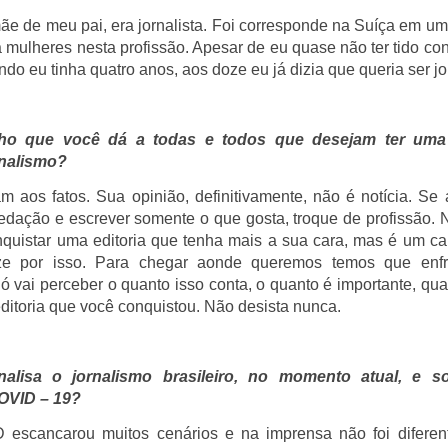
e de meu pai, era jornalista. Foi corresponde na Suíça em 
 mulheres nesta profissão. Apesar de eu quase não ter tido con
do eu tinha quatro anos, aos doze eu já dizia que queria ser jor
ho que você dá a todas e todos que desejam ter uma 
rnalismo?
m aos fatos. Sua opinião, definitivamente, não é notícia. Se
edação e escrever somente o que gosta, troque de profissão.
quistar uma editoria que tenha mais a sua cara, mas é um c
ze por isso. Para chegar aonde queremos temos que enfr
ó vai perceber o quanto isso conta, o quanto é importante, qua
ditoria que você conquistou. Não desista nunca.
lisa o jornalismo brasileiro, no momento atual, e s
OVID – 19?
escancarou muitos cenários e na imprensa não foi diferent