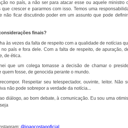
ão no país, a não ser para atacar esse ou aquele ministro o
 que crescer e pararmos com isso. Temos uma responsabilid
e não ficar discutindo poder em um assunto que pode definir
considerações finais?
ha às vezes da falta de respeito com a qualidade de notícias q
 no país e fora dele. Com a falta de respeito, de apuração, d
, de ética.
ei que um colega tomasse a decisão de chamar o preside
e quem fosse, de genocida perante o mundo.
ompor. Respeitar seu telespectador, ouvinte, leitor. Não s
iva não pode sobrepor a verdade da notícia...
o diálogo, ao bom debate, à comunicação. Eu sou uma otimist
 seja
nstagram:
@joaocostaooficial