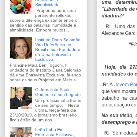
uma determin
Simplicidade
“Liberdade de 
Proponho aqui, uma
pertinente reflexão
ditadura?
sobre a diferença existente entre o
sentido das palavras humildade e
R:
Uma das p
simplicidade. Embora muitos...
Alexandre Garci
Instituto Dana Salomão
“Pi
Vira Referência no
Brasil e sua Fundadora
dá Uma Entrevista
Exclusiva...
Francine Maia Ben Toguchi, f
Hoje, dia 27/
undadora do Instituto Dana Salomão
novidades do ca
dá uma Entrevista Exclusiva, falando
sobre os seus Projetos em Meio a ...
R:
A
Jovem Pa
O Jornalista Saulo
que vem mostrar
Gomes e o seu Legado
trabalho na ca
Um profissional a frente
preocupação com
de seu tempo: Nesta
última, terça-feira dia
23/10/2019, o jornalismo brasileiro
Na sua visão,
ficou órfão de um dos ...
desemprego e 
Leão Lobo Em
R:
Sem educaçã
Entrevista Exclusiva,