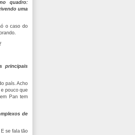
no quadro:
 vivendo uma
 só o caso do
norando.
!
 principais
do país. Acho
 e pouco que
ovem Pan tem
complexos de
E se fala tão