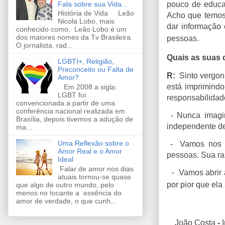
Fala sobre sua Vida...
pouco de educaç
História de Vida Leão
Acho que temos
Nicola Lobo, mais
dar informação 
conhecido como, Leão Lobo é um
dos maiores nomes da Tv Brasileira.
pessoas.
O jornalista, rad...
Quais as suas 
LGBTI+, Religião,
Preconceito ou Falta de
R:
Sinto vergon
Amor?
está imprimindo
Em 2008 a sigla:
LGBT foi
responsabilidade
convencionada a partir de uma
conferência nacional realizada em
- Nunca imagin
Brasília, depois tivemos a adução de
independente d
ma...
Uma Reflexão sobre o
- Vamos nos rec
Amor Real e o Amor
pessoas. Sua ra
Ideal
Falar de amor nos dias
- Vamos abrir a
atuais tornou-se quase
por pior que ela
que algo de outro mundo, pelo
menos no tocante a essência do
amor de verdade, o que cunh...
João Costa
-
I