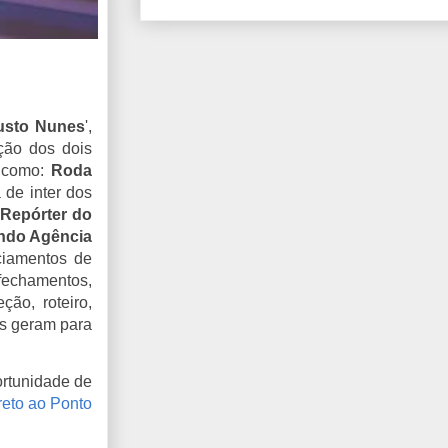
usto Nunes
',
eção dos dois
s como:
Roda
a de inter dos
Repórter do
ndo Agência
nciamentos de
fechamentos,
ção, roteiro,
os geram para
portunidade de
reto ao Ponto