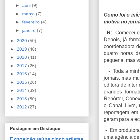
►
abril
(9)
►
março
(7)
Como foi o iníc
motiva no jorn
►
fevereiro
(4)
►
janeiro
(7)
R:
Comecei co
Depois, já form
►
2020
(50)
coordenadora de
►
2019
(46)
quatro horas d
►
2018
(41)
pequena, mas va
►
2017
(26)
- Toda a minha 
►
2016
(14)
jornais, mas mu
►
2015
(26)
editora de inte
►
2014
(39)
grandes forma
Repórter, Conex
►
2013
(80)
o Canal Livre,
►
2012
(27)
reportagem em 
geram para a e
Postagem em Destaque
- Em produtoras
uma agência de 
Exposição reúne cinco artistas