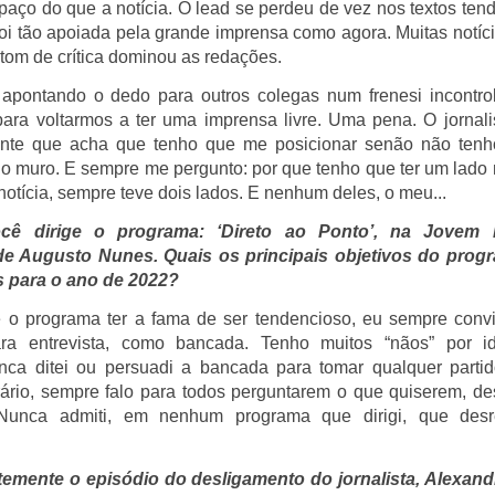
aço do que a notícia. O lead se perdeu de vez nos textos ten
oi tão apoiada pela grande imprensa como agora. Muitas notíc
tom de crítica dominou as redações.
pontando o dedo para outros colegas num frenesi incontro
ara voltarmos a ter uma imprensa livre. Uma pena. O jornal
nte que acha que tenho que me posicionar senão não tenh
o muro. E sempre me pergunto: por que tenho que ter um lado n
notícia, sempre teve dois lados. E nenhum deles, o meu...
ocê dirige o programa: ‘Direto ao Ponto’, na Jovem
e Augusto Nunes. Quais os principais objetivos do prog
s para o ano de 2022?
 o programa ter a fama de ser tendencioso, eu sempre convi
ara entrevista, como bancada. Tenho muitos “nãos” por i
nca ditei ou persuadi a bancada para tomar qualquer partid
rário, sempre falo para todos perguntarem o que quiserem, d
 Nunca admiti, em nenhum programa que dirigi, que desr
emente o episódio do desligamento do jornalista, Alexand