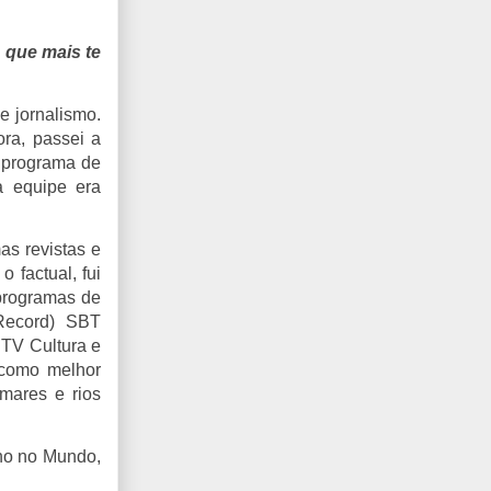
o que mais te
e jornalismo.
ora, passei a
 programa de
a equipe era
as revistas e
 factual, fui
 programas de
Record) SBT
 TV Cultura e
 como melhor
mares e rios
lho no Mundo,