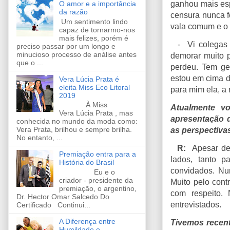
O amor e a importância
ganhou mais esp
da razão
censura nunca f
Um sentimento lindo
vala comum e o 
capaz de tornarmo-nos
mais felizes, porém é
- Vi colegas a
preciso passar por um longo e
minucioso processo de análise antes
demorar muito p
que o ...
perdeu. Tem ge
estou em cima d
Vera Lúcia Prata é
eleita Miss Eco Litoral
para mim ela, a 
2019
À Miss
Atualmente v
Vera Lúcia Prata , mas
apresentação d
conhecida no mundo da moda como:
Vera Prata, brilhou e sempre brilha.
as perspectiva
No entanto, ...
R:
Apesar de
Premiação entra para a
lados, tanto p
História do Brasil
convidados. Nu
Eu e o
criador - presidente da
Muito pelo cont
premiação, o argentino,
com respeito.
Dr. Hector Omar Salcedo Do
entrevistados.
Certificado Continui...
A Diferença entre
Tivemos recent
Humildade e