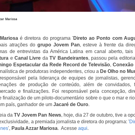
zar Mariosa
 Mariosa
é diretora do programa '
Direto ao Ponto com Aug
pais atrações do
grupo Jovem Pan
, e
steve à frente da dir
mas de entrevistas da América Latina em canal aberto, tai
tura
e
Canal Livre
da
TV Bandeirantes
, passou pela editori
ingo Espetacular da Rede Record de Televisão
,
Conexão 
ornalística de produtoras independentes, c
riou a
De Olho no Mu
r
esponsável pela liderança de equipes de jornalistas, gere
denações de produção de conteúdo, além de convidados, 
ercado e finalizações.
Foi responsável pela concepção, dire
e finalização de um piloto-documentário sobre o que o mar e ri
um país, ganhador de um
Jacaré de Ouro
.
eia da
TV Jovem Pan News
, hoje, dia 27 de outubro, tive a o
exclusividade, a premiada jornalista e diretora do programa: '
Di
unes
',
Paula Azzar Mariosa
. Acesse
aqui
.