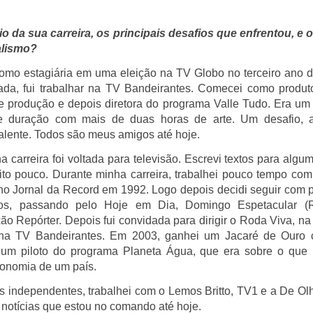
io da sua carreira, os principais desafios que enfrentou, e 
alismo?
mo estagiária em uma eleição na TV Globo no terceiro ano d
ada, fui trabalhar na TV Bandeirantes. Comecei como produt
 produção e depois diretora do programa Valle Tudo. Era um
e duração com mais de duas horas de arte. Um desafio, 
lente. Todos são meus amigos até hoje.
carreira foi voltada para televisão. Escrevi textos para algum
ito pouco. Durante minha carreira, trabalhei pouco tempo com o
r no Jornal da Record em 1992. Logo depois decidi seguir com
tos, passando pelo Hoje em Dia, Domingo Espetacular (
ão Repórter. Depois fui convidada para dirigir o Roda Viva, na
 na TV Bandeirantes. Em 2003, ganhei um Jacaré de Ouro
um piloto do programa Planeta Água, que era sobre o que 
conomia de um país.
 independentes, trabalhei com o Lemos Britto, TV1 e a De O
notícias que estou no comando até hoje.