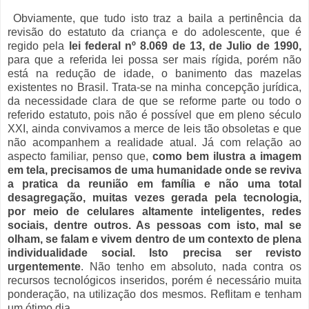
Obviamente, que tudo isto traz a baila a pertinência da
revisão do estatuto da criança e do adolescente, que é
regido pela
lei federal nº 8.069 de 13, de Julio de 1990,
para que a referida lei possa ser mais rígida, porém não
está na redução de idade, o banimento das mazelas
existentes no Brasil. Trata-se na minha concepção jurídica,
da necessidade clara de que se reforme parte ou todo o
referido estatuto, pois não é possível que em pleno século
XXI, ainda convivamos a merce de leis tão obsoletas e que
não acompanhem a realidade atual. Já com relação ao
aspecto familiar, penso que,
como bem ilustra a imagem
em tela, precisamos de uma humanidade onde se reviva
a pratica da reunião em família e não uma total
desagregação, muitas vezes gerada pela tecnologia,
por meio de celulares altamente inteligentes, redes
sociais, dentre outros. As pessoas com isto, mal se
olham, se falam e vivem dentro de um contexto de plena
individualidade social. Isto precisa ser revisto
urgentemente
. Não tenho em absoluto, nada contra os
recursos tecnológicos inseridos, porém é necessário muita
ponderação, na utilização dos mesmos. Reflitam e tenham
um ótimo dia.