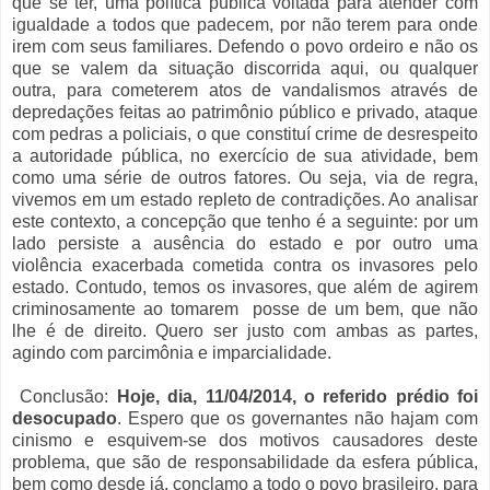
que se ter, uma política pública voltada para atender com
igualdade a todos que padecem, por não terem para onde
irem com seus familiares. Defendo o povo ordeiro e não os
que se valem da situação discorrida aqui, ou qualquer
outra, para cometerem atos de vandalismos através de
depredações feitas ao patrimônio público e privado, ataque
com pedras a policiais, o que constituí crime de desrespeito
a autoridade pública, no exercício de sua atividade, bem
como uma série de outros fatores. Ou seja, via de regra,
vivemos em um estado repleto de contradições. Ao analisar
este contexto, a concepção que tenho é a seguinte: por um
lado persiste a ausência do estado e por outro uma
violência exacerbada cometida contra os invasores pelo
estado. Contudo, temos os invasores, que além de agirem
criminosamente ao tomarem posse de um bem, que não
lhe é de direito. Quero ser justo com ambas as partes,
agindo com parcimônia e imparcialidade.
Conclusão:
Hoje, dia, 11/04/2014, o referido prédio foi
desocupado
. Espero que os governantes não hajam com
cinismo e esquivem-se dos motivos causadores deste
problema, que são de responsabilidade da esfera pública,
bem como desde já, conclamo a todo o povo brasileiro, para