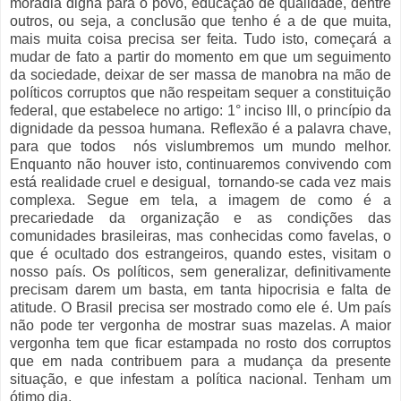
moradia digna para o povo, educação de qualidade, dentre
outros, ou seja, a conclusão que tenho é a de que muita,
mais muita coisa precisa ser feita. Tudo isto, começará a
mudar de fato a partir do momento em que um seguimento
da sociedade, deixar de ser massa de manobra na mão de
políticos corruptos que não respeitam sequer a constituição
federal, que estabelece no artigo: 1° inciso III, o princípio da
dignidade da pessoa humana. Reflexão é a palavra chave,
para que todos nós vislumbremos um mundo melhor.
Enquanto não houver isto, continuaremos convivendo com
está realidade cruel e desigual, tornando-se cada vez mais
complexa. Segue em tela, a imagem de como é a
precariedade da organização e as condições das
comunidades brasileiras, mas conhecidas como favelas, o
que é ocultado dos estrangeiros, quando estes, visitam o
nosso país. Os políticos, sem generalizar, definitivamente
precisam darem um basta, em tanta hipocrisia e falta de
atitude. O Brasil precisa ser mostrado como ele é. Um país
não pode ter vergonha de mostrar suas mazelas. A maior
vergonha tem que ficar estampada no rosto dos corruptos
que em nada contribuem para a mudança da presente
situação, e que infestam a política nacional. Tenham um
ótimo dia.