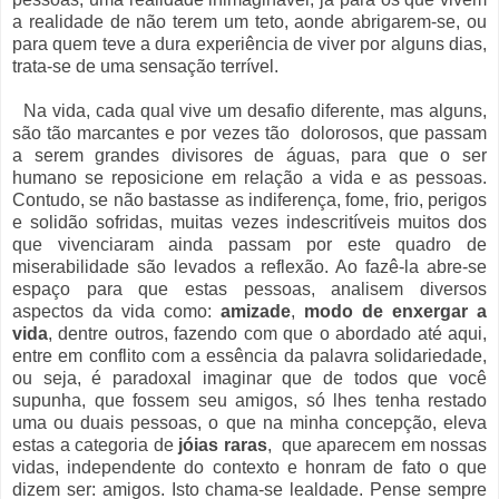
a realidade de não terem um teto, aonde abrigarem-se, ou
para quem teve a dura experiência de viver por alguns dias,
trata-se de uma sensação terrível.
Na vida, cada qual vive um desafio diferente, mas alguns,
são tão marcantes e por vezes tão dolorosos, que passam
a serem grandes divisores de águas, para que o ser
humano se reposicione em relação a vida e as pessoas.
Contudo, se não bastasse as indiferença, fome, frio, perigos
e solidão sofridas, muitas vezes indescritíveis muitos dos
que vivenciaram ainda passam por este quadro de
miserabilidade são levados a reflexão. Ao fazê-la abre-se
espaço para que estas pessoas, analisem diversos
aspectos da vida como:
amizade
,
modo de enxergar a
vida
, dentre outros, fazendo com que o abordado até aqui,
entre em conflito com a essência da palavra solidariedade,
ou seja, é paradoxal imaginar que de todos que você
supunha, que fossem seu amigos, só lhes tenha restado
uma ou duais pessoas, o que na minha concepção, eleva
estas a categoria de
jóias raras
, que aparecem em nossas
vidas, independente do contexto e honram de fato o que
dizem ser: amigos. Isto chama-se lealdade. Pense sempre