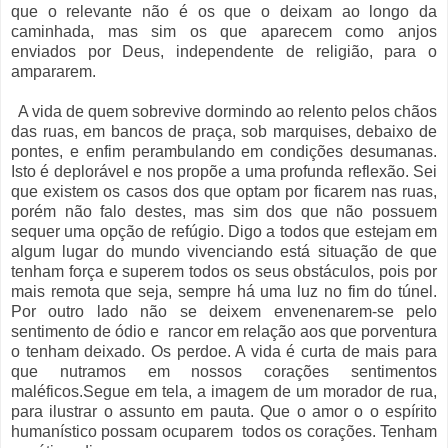
que o relevante não é os que o deixam ao longo da
caminhada, mas sim os que aparecem como anjos
enviados por Deus, independente de religião, para o
ampararem.
A vida de quem sobrevive dormindo ao relento pelos chãos
das ruas, em bancos de praça, sob marquises, debaixo de
pontes, e enfim perambulando em condições desumanas.
Isto é deplorável e nos propõe a uma profunda reflexão. Sei
que existem os casos dos que optam por ficarem nas ruas,
porém não falo destes, mas sim dos que não possuem
sequer uma opção de refúgio. Digo a todos que estejam em
algum lugar do mundo vivenciando está situação de que
tenham força e superem todos os seus obstáculos, pois por
mais remota que seja, sempre há uma luz no fim do túnel.
Por outro lado não se deixem envenenarem-se pelo
sentimento de ódio e rancor em relação aos que porventura
o tenham deixado. Os perdoe. A vida é curta de mais para
que nutramos em nossos corações sentimentos
maléficos.Segue em tela, a imagem de um morador de rua,
para ilustrar o assunto em pauta. Que o amor o o espírito
humanístico possam ocuparem todos os corações. Tenham