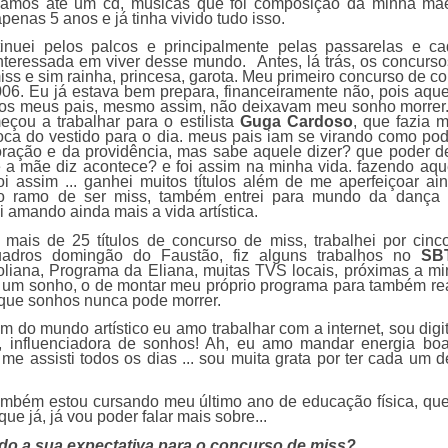
vamos até um cd, músicas que foi composição da minha mã
penas 5 anos e já tinha vivido tudo isso.
nuei pelos palcos e principalmente pelas passarelas e c
nteressada em viver desse mundo. Antes, lá trás, os concurs
ss e sim rainha, princesa, garota. Meu primeiro concurso de c
006. Eu já estava bem prepara, financeiramente não, pois aqu
a os meus pais, mesmo assim, não deixavam meu sonho morrer
ou a trabalhar para o estilista
Guga Cardoso
, que fazia 
oca do vestido para o dia. meus pais iam se virando como po
oração e da providência, mas sabe aquele dizer? que poder 
e a mãe diz acontece? e foi assim na minha vida. fazendo aq
oi assim ... ganhei muitos títulos além de me aperfeiçoar a
o ramo de ser miss, também entrei para mundo da dança 
ei amando ainda mais a vida artística.
is de 25 títulos de concurso de miss, trabalhei por cin
uadros domingão do Faustão, fiz alguns trabalhos no
SB
liana, Programa da Eliana, muitas TVS locais, próximas a m
 um sonho, o de montar meu próprio programa para também re
que sonhos nunca pode morrer.
 do mundo artístico eu amo trabalhar com a internet, sou digita
, influenciadora de sonhos! Ah, eu amo mandar energia bo
me assisti todos os dias ... sou muita grata por ter cada um d
bém estou cursando meu último ano de educação física, que 
ue já, já vou poder falar mais sobre...
o a sua expectativa para o concurso de miss?