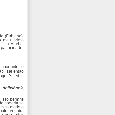
e (Fabiana),
 o meu primo
ilha Mirella,
 patrocinador
importante, o
bilizar então
nge. Acredite
deficiência
 isso permite
ão poderia se
r miss modelo
ualquer outra
ra que todos