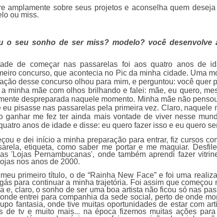
e amplamente sobre seus projetos e aconselha quem deseja 
elo ou miss.
o seu sonho de ser miss? modelo? você desenvolve 
ade de começar nas passarelas foi aos quatro anos de i
rimeiro concurso, que acontecia no Pic da minha cidade. Uma m
zação desse concurso olhou para mim, e perguntou: você quer p
a a minha mãe com olhos brilhando e falei: mãe, eu quero, 
almente despreparada naquele momento. Minha mãe não pensou
e eu pisasse nas passarelas pela primeira vez. Claro, naquel
 ganhar me fez ter ainda mais vontade de viver nesse mundo
atro anos de idade e disse: eu quero fazer isso e eu quero ser
ou e dei início a minha preparação para entrar, fiz cursos c
rela, etiqueta, como saber me portar e me maquiar. Desfile
o as 'Lojas Pernambucanas', onde também aprendi fazer vitrin
lojas nos anos de 2000.
eu primeiro título, o de “Rainha New Face” e foi uma realiz
gás para continuar a minha trajetória. Foi assim que começou
ica e, claro, o sonho de ser uma boa artista não ficou só nas pa
, onde entrei para companhia da sede social, perto de onde m
po fantasia, onde tive muitas oportunidades de estar com arti
 de tv e muito mais... na época fizemos muitas ações par