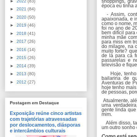
►
2022
(83)
shoppings, gra
época eu tinha a
►
2021
(84)
- Assim, conti
►
2020
(50)
apaixonada, e i
como o nome, mi
►
2019
(46)
foi no ano de 2
bem difícil par
►
2018
(41)
minha mãe começ
►
2017
(26)
para miss em tr
do milagre, na 
►
2016
(14)
muito forte? qu
de lá para cá f
►
2015
(26)
passarelas e n
televisão e fiqu
►
2014
(39)
Hoje, tenho ma
►
2013
(80)
bailarina de q
►
2012
(27)
Aventuras de Po
hoje tenho mais
de pessoas, por
Atualmente, além
Postagem em Destaque
uma verdadeira
gente linda que 
Exposição reúne cinco artistas
mim.
com trajetórias atravessadas
Além disso, tam
por deslocamentos, diásporas
um outro sonho q
e intercâmbios culturais
Como está send