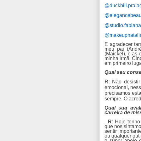
@duckbill.praia
@elegancebeau
@studio.fabian
@makeupnatalia
E agradecer tam
meu pai (André
(Maickel), e as
minha irmã, Cin
em primeiro luga
Qual seu conse
R:
Não desistir 
emocional, ness
precisamos esta
sempre. O acred
Qual sua aval
carreira de mi
R:
Hoje tenho 
que nos sintamo
sentir importan
ou qualquer out
e super apoio 