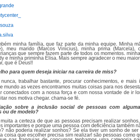
grande
tycenter_
asouza
.silva
bém minha família, que faz parte da minha equipe. Minha mã
), meu marido (Marcos Vinicius), minha prima (Marcela),
 crianças que sempre fazem parte de todos os momentos. minha f
dy e minha priminha Elisa. Mais sempre agradecer o meu maior
r, que é Deus!!
lho para quem deseja iniciar na carreira de miss?
nunca, trabalhar bastante, procurar conhecimentos, e mais 
e mundo as vezes encontramos muitas coisas para nos desesta
r conectados com a nossa força e com nossa vontade de ir lo
itar nos motiva chegar. chama-se fé.
iação sobre a inclusão social de pessoas com alguma 
ss ou de modelo?
muita a certeza de que as pessoas precisam realizar sonhos,
s importantes e porque uma pessoa com deficiência também n
te? não poderia realizar sonhos? Se ela tiver um sonho de se
ra coisa que escolher precisa sim realizar! são pessoas como q
que nas franquias de concursos tenhamos uma categoria pa