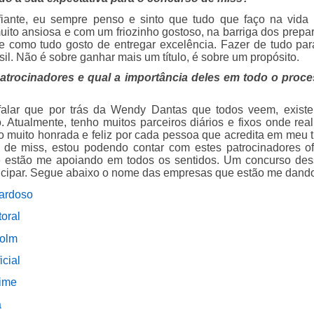
ante, eu sempre penso e sinto que tudo que faço na vida
uito ansiosa e com um friozinho gostoso, na barriga dos prepar
e como tudo gosto de entregar excelência. Fazer de tudo par
il. Não é sobre ganhar mais um título, é sobre um propósito.
atrocinadores e qual a importância deles em todo o proc
lar que por trás da Wendy Dantas que todos veem, existe
 Atualmente, tenho muitos parceiros diários e fixos onde real
to muito honrada e feliz por cada pessoa que acredita em meu 
de miss, estou podendo contar com estes patrocinadores ofi
e estão me apoiando em todos os sentidos. Um concurso dess
ticipar. Segue abaixo o nome das empresas que estão me dando
cardoso
oral
tolm
cial
ime
a