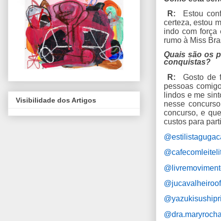
R:
Estou confi
certeza, estou m
indo com força 
rumo à Miss Bras
Quais são os p
conquistas?
R:
Gosto de fa
pessoas comigo.
lindos e me sin
Visibilidade dos Artigos
nesse concurso 
concurso, e qu
custos para par
@estilistaguga
@cafecomleitelit
@livremovimen
@jucavalheiroofi
@yazukisushipr
@dra.maryroch