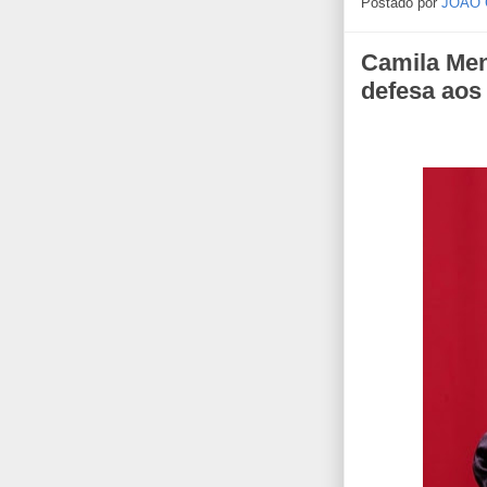
Postado por
JOÃO
Camila Men
defesa aos