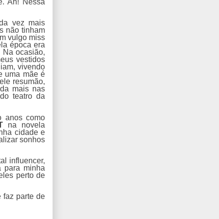
e. Ah! Nessa
ada vez mais
os não tinham
om vulgo miss
ela época era
. Na ocasião,
meus vestidos
diam, vivendo
de uma mãe é
uele resumão,
inda mais nas
do teatro da
co anos como
T
na novela
inha cidade e
alizar sonhos
l influencer,
a para minha
eles perto de
faz parte de