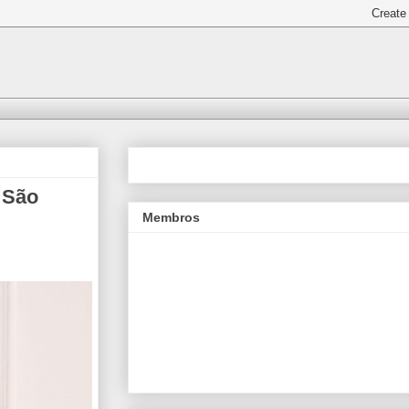
 São
Membros