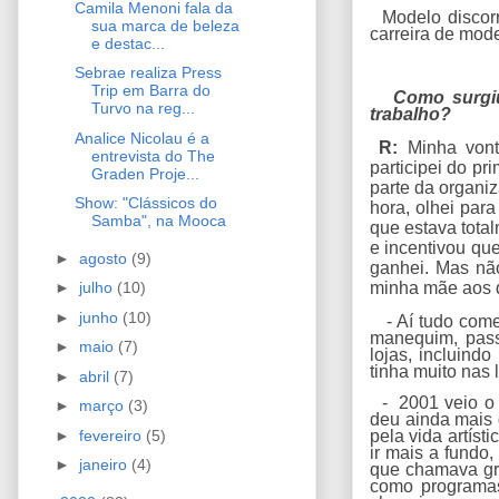
Camila Menoni fala da
Modelo discorr
sua marca de beleza
carreira de mod
e destac...
Sebrae realiza Press
Trip em Barra do
Como surgiu 
Turvo na reg...
trabalho?
Analice Nicolau é a
R:
Minha vont
entrevista do The
participei do p
Graden Proje...
parte da organi
Show: "Clássicos do
hora, olhei par
Samba", na Mooca
que estava tot
e incentivou qu
►
agosto
(9)
ganhei. Mas não
►
julho
(10)
minha mãe aos qu
►
junho
(10)
- Aí tudo começ
manequim, passa
►
maio
(7)
lojas, incluind
tinha muito nas 
►
abril
(7)
- 2001 veio o m
►
março
(3)
deu ainda mais 
►
fevereiro
(5)
pela vida artíst
ir mais a fundo
►
janeiro
(4)
que chamava gru
como programas