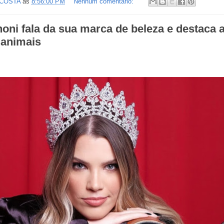
 COSTA
às
8:56:00 PM
Nenhum comentário:
oni fala da sua marca de beleza e destaca 
 animais