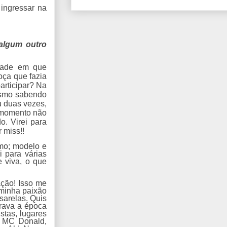
ingressar na
algum outro
dade em que
oça que fazia
articipar? Na
mesmo sabendo
 duas vezes,
e momento não
. Virei para
 miss!!
omo; modelo e
i para várias
e viva, o que
ação! Isso me
 minha paixão
ssarelas. Quis
orava a época
stas, lugares
a MC Donald,