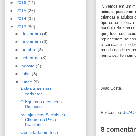
►
2016
(14)
Vivemos em um mund
►
2015
(26)
animais passaram d
crianças e adultos
►
2014
(39)
tipo de deficiência
▼
2013
(80)
paralisia da cintu
►
dezembro
(4)
que, tudo que abor
representam no cont
►
novembro
(3)
e conclamo a todo
►
outubro
(3)
mundo aonde os an
humanos. Tenham u
►
setembro
(3)
►
agosto
(6)
►
julho
(8)
▼
junho
(9)
João Costa.
A vida e as suas
variantes
O Egoísmo e os seus
Reflexos
Postado por
JOÃO
As Injustiças Sociais e o
Clamor do Povo
Brasileiro
8 comentár
Obesidade em foco