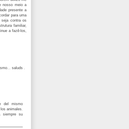
de nosso meio a
dade presente a
acordar para uma
 seja contra os
utura familiar,
nue a fazê-los,
smo... saluds .
te del mismo
los animales.
a siempre su