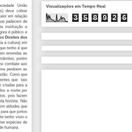
ociedade União
Visualizações em Tempo Real
is) deve cobrar
3
5
8
9
2
6
maior em relação
 que padecem de
a instituição a
gora é público e
os Direitos dos
a e cultura) em
 que tenho é que
açam emendas as
 trâmites, porém
 no combate aos
e me perdoem as
uestão: Como que
igentes que tais
m criadas para a
dos a morte por
ntos, pois fazem
a história. Não
sim atitudes que
para que juntos
e tenho visto o
ras espécies de
ade humana.