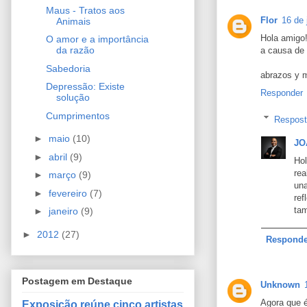
Maus - Tratos aos
Flor
16 de 
Animais
Hola amigo!
O amor e a importância
da razão
a causa de
Sabedoria
abrazos y m
Depressão: Existe
Responder
solução
Cumprimentos
Respos
►
maio
(10)
JO
►
abril
(9)
Hol
rea
►
março
(9)
un
►
fevereiro
(7)
re
tam
►
janeiro
(9)
►
2012
(27)
Responde
Postagem em Destaque
Unknown
Agora que 
Exposição reúne cinco artistas