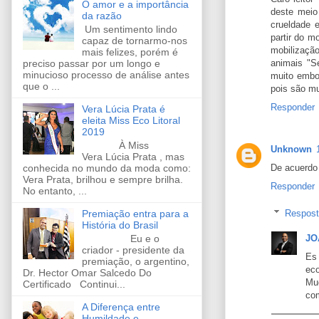
O amor e a importância
deste meio
da razão
crueldade e
Um sentimento lindo
partir do m
capaz de tornarmo-nos
mobilizaçã
mais felizes, porém é
preciso passar por um longo e
animais "S
minucioso processo de análise antes
muito embo
que o ...
pois são mu
Responder
Vera Lúcia Prata é
eleita Miss Eco Litoral
2019
À Miss
Unknown
Vera Lúcia Prata , mas
De acuerdo 
conhecida no mundo da moda como:
Vera Prata, brilhou e sempre brilha.
Responder
No entanto, ...
Respos
Premiação entra para a
História do Brasil
Eu e o
JO
criador - presidente da
Es
premiação, o argentino,
eco
Dr. Hector Omar Salcedo Do
Mu
Certificado Continui...
com
A Diferença entre
Humildade e