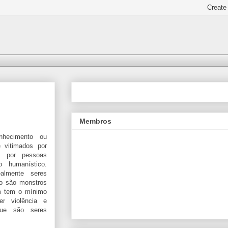
Membros
hecimento ou
 vitimados por
s por pessoas
o humanístico.
almente seres
o são monstros
m tem o mínimo
er violência e
que são seres