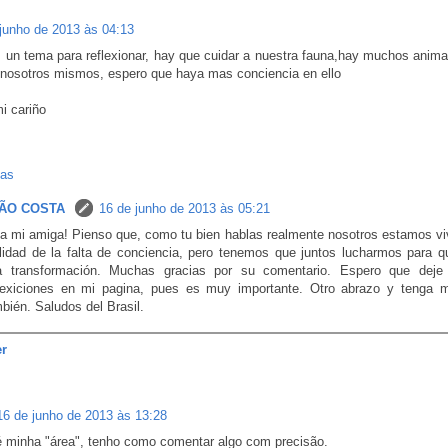
junho de 2013 às 04:13
 un tema para reflexionar, hay que cuidar a nuestra fauna,hay muchos anima
 nosotros mismos, espero que haya mas conciencia en ello
i cariño
tas
ÃO COSTA
16 de junho de 2013 às 05:21
a mi amiga! Pienso que, como tu bien hablas realmente nosotros estamos vi
lidad de la falta de conciencia, pero tenemos que juntos lucharmos para q
a transformación. Muchas gracias por su comentario. Espero que deje
flexiciones en mi pagina, pues es muy importante. Otro abrazo y tenga m
bién. Saludos del Brasil.
r
16 de junho de 2013 às 13:28
é minha "área", tenho como comentar algo com precisão.