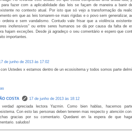
 para fazer com a aplicabilidade das leis se façam de maneira a banir 
xistente no contexto atual. Por isto que só vejo a transformação da reali
omento em que as leis tornarem-se mais rígidas e o povo sem generalizar, 
o ordeira e sem vandalismo. Contudo vale frisar que a violência existente
eres inofensivos" ou entre seres humanos se dá por causa da falta de estr
ra hajam exceções. Desde já agradeço o seu comentário e espero que conti
ito importantes.
17 de junho de 2013 às 17:02
con Ustedes x estamos dentro de un ecosisitema y todos somos parte delmi
tas
ÃO COSTA
17 de junho de 2013 às 18:12
 verdad apreciada lectora Yazmin. Como bien hablas, hacemos par
sistema. Con esto las personas deben teneren mas respecto y atención con 
chas gracias por su comentario. Quedarei en la espera de que hag
entario. saludos!