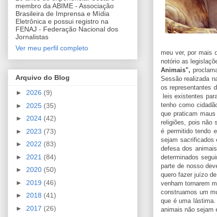
membro da ABIME - Associação
Brasileira de Imprensa e Mídia
Eletrônica e possui registro na
FENAJ - Federação Nacional dos
Jornalistas
Ver meu perfil completo
meu ver, por mais q
notório as legislaç
Animais",
proclam
Arquivo do Blog
Sessão realizada n
os representantes 
►
2026
(9)
leis existentes par
tenho como cidadão
►
2025
(35)
que praticam maus 
►
2024
(42)
religiões, pois não
►
2023
(73)
é permitido tendo e
sejam sacrificados
►
2022
(83)
defesa dos animais
►
2021
(84)
determinados segui
parte de nosso dev
►
2020
(50)
quero fazer juízo d
►
2019
(46)
venham tornarem mu
construamos um mun
►
2018
(41)
que é uma lástima.
►
2017
(26)
animais não sejam 