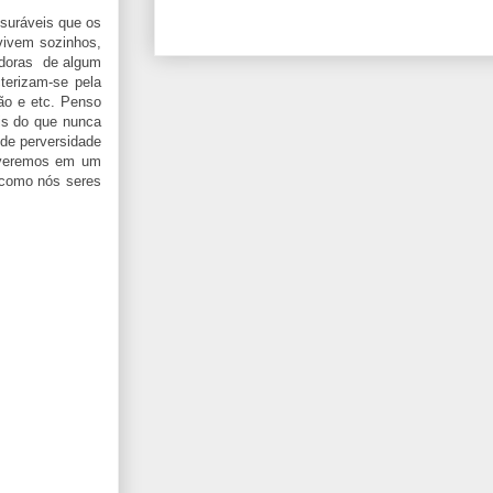
suráveis que os
vivem sozinhos,
adoras de algum
cterizam-se pela
ão e etc. Penso
is do que nunca
 de perversidade
iveremos em um
 como nós seres