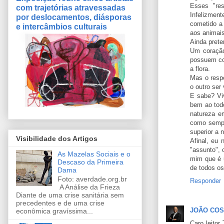
Esses "res
com trajetórias atravessadas
Infelizmen
por deslocamentos, diásporas
cometido a
e intercâmbios culturais
aos animais
Ainda prete
Um coração
possuem co
a flora.
Mas o respe
o outro ser
E sabe? Vi
bem ao todo
natureza e
como sempr
superior a 
Visibilidade dos Artigos
Afinal, eu
"assunto", 
As Mazelas Sociais e o
mim que é u
Descaso da Primeira
de todos os
Dama
Foto: averdade.org.br
Responder
A Análise da Frieza
Diante de uma crise sanitária sem
precedentes e de uma crise
JOÃO CO
econômica gravíssima...
Caro leitor