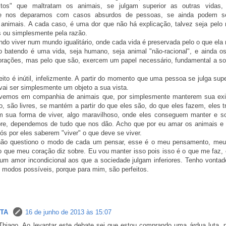
tos" que maltratam os animais, se julgam superior as outras vidas, 
te nos deparamos com casos absurdos de pessoas, se ainda podem se 
 animais. A cada caso, é uma dor que não há explicação, talvez seja pelo
 ou simplesmente pela razão.
ndo viver num mundo igualitário, onde cada vida é preservada pelo o que ela 
 batendo é uma vida, seja humano, seja animal "não-racional", e ainda o
rações, mas pelo que são, exercem um papel necessário, fundamental a s
ito é inútil, infelizmente. A partir do momento que uma pessoa se julga super
 vai ser simplesmente um objeto a sua vista.
vemos em companhia de animais que, por simplesmente manterem sua exi
, são livres, se mantém a partir do que eles são, do que eles fazem, eles
m sua forma de viver, algo maravilhoso, onde eles conseguem manter e so
e, dependemos de tudo que nos dão. Acho que por eu amar os animais e
nós por eles saberem "viver" o que deve se viver.
 não questiono o modo de cada um pensar, esse é o meu pensamento, me
o que meu coração diz sobre. Eu vou manter isso pois isso é o que me faz, 
m amor incondicional aos que a sociedade julgam inferiores. Tenho vontade
 modos possíveis, porque para mim, são perfeitos.
STA
16 de junho de 2013 às 15:07
 Thiago. Ao levantar este debate sei que estou comprando uma árdua luta, 