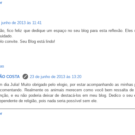
r
 junho de 2013 às 11:41
ão, fico feliz que dedique um espaço no seu blog para esta reflexão. Ele
uidado.
lo convite. Seu Blog está lindo!
tas
ÃO COSTA
23 de junho de 2013 às 13:20
 dia Julia! Muito obrigado pelo elogio, por estar acompanhando as minhas 
 comentando. Realmente os animais merecem como você bem ressalta de 
nção, e eu não poderia deixar de destacá-los em meu blog. Dedico o seu 
ependente de religião, pois nada seria possível sem ele.
r