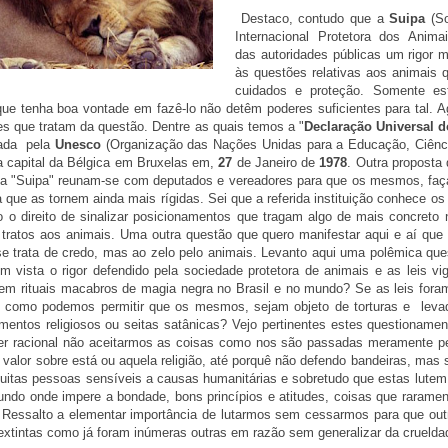
Destaco, contudo que a
Suipa
(S
Internacional Protetora dos Anima
das autoridades públicas um rigor 
às questões relativas aos animais
cuidados e proteção. Somente est
ue tenha boa vontade em fazê-lo não detêm poderes suficientes para tal. A
ões que tratam da questão. Dentre as quais temos a "
Declaração Universal d
ada pela
Unesco
(Organização das Nações Unidas para a Educação, Ciênci
a capital da Bélgica em Bruxelas em,
27
de Janeiro de
1978
. Outra proposta
da "Suipa" reunam-se com deputados e vereadores para que os mesmos, f
a que as tornem ainda mais rígidas. Sei que a referida instituição conhece os
 o direito de sinalizar posicionamentos que tragam algo de mais concreto
tratos aos animais. Uma outra questão que quero manifestar aqui e aí qu
 se trata de credo, mas ao zelo pelo animais. Levanto aqui uma polêmica q
m vista o rigor defendido pela sociedade protetora de animais e as leis v
 em rituais macabros de magia negra no Brasil e no mundo? Se as leis fora
 como podemos permitir que os mesmos, sejam objeto de torturas e leva
mentos religiosos ou seitas satânicas? Vejo pertinentes estes questioname
er racional não aceitarmos as coisas como nos são passadas meramente pel
e valor sobre está ou aquela religião, até porquê não defendo bandeiras, mas 
itas pessoas sensíveis a causas humanitárias e sobretudo que estas lutem 
do onde impere a bondade, bons princípios e atitudes, coisas que rarament
 Ressalto a elementar importância de lutarmos sem cessarmos para que out
extintas como já foram inúmeras outras em razão sem generalizar da crueld