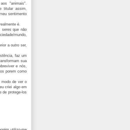
aos "animais".
titular assim,
 meu sentimento
realmente é.
s seres que não
ociedade/mundo,
ior a outro ser,
stência, faz um
 transformam sua
breviver e nós,
 os porem como
u modo de ver o
eu criei algo em
 de protege-los
porém utilizo-me