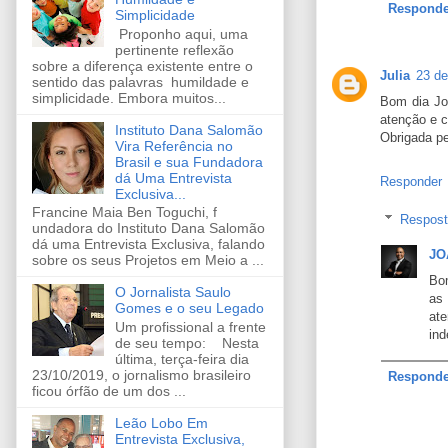
Responde
Simplicidade
Proponho aqui, uma
pertinente reflexão
sobre a diferença existente entre o
Julia
23 de
sentido das palavras humildade e
simplicidade. Embora muitos...
Bom dia Jo
atenção e c
Instituto Dana Salomão
Obrigada pe
Vira Referência no
Brasil e sua Fundadora
dá Uma Entrevista
Responder
Exclusiva...
Francine Maia Ben Toguchi, f
Respos
undadora do Instituto Dana Salomão
dá uma Entrevista Exclusiva, falando
JO
sobre os seus Projetos em Meio a ...
Bom
O Jornalista Saulo
as
Gomes e o seu Legado
ate
Um profissional a frente
ind
de seu tempo: Nesta
última, terça-feira dia
23/10/2019, o jornalismo brasileiro
Responde
ficou órfão de um dos ...
Leão Lobo Em
Entrevista Exclusiva,