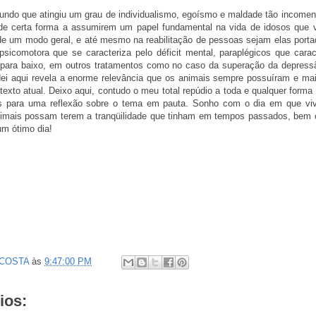
o que atingiu um grau de individualismo, egoísmo e maldade tão incomen
e certa forma a assumirem um papel fundamental na vida de idosos que 
 de um modo geral, e até mesmo na reabilitação de pessoas sejam elas port
 psicomotora que se caracteriza pelo déficit mental, paraplégicos que cara
ra para baixo, em outros tratamentos como no caso da superação da depress
dei aqui revela a enorme relevância que os animais sempre possuíram e ma
exto atual. Deixo aqui, contudo o meu total repúdio a toda e qualquer forma
s para uma reflexão sobre o tema em pauta. Sonho com o dia em que v
imais possam terem a tranqüilidade que tinham em tempos passados, bem
m ótimo dia!
 COSTA
às
9:47:00 PM
ios: