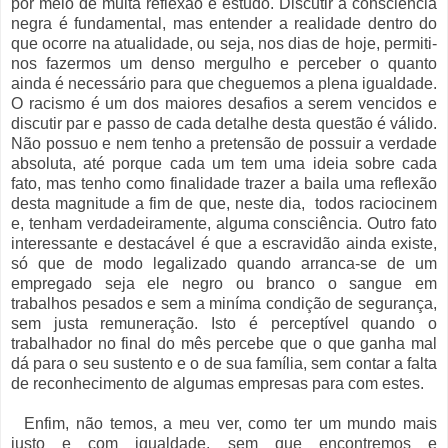
por meio de muita reflexão e estudo. Discutir a consciência
negra é fundamental, mas entender a realidade dentro do
que ocorre na atualidade, ou seja, nos dias de hoje, permiti-
nos fazermos um denso mergulho e perceber o quanto
ainda é necessário para que cheguemos a plena igualdade.
O racismo é um dos maiores desafios a serem vencidos e
discutir par e passo de cada detalhe desta questão é válido.
Não possuo e nem tenho a pretensão de possuir a verdade
absoluta, até porque cada um tem uma ideia sobre cada
fato, mas tenho como finalidade trazer a baila uma reflexão
desta magnitude a fim de que, neste dia, todos raciocinem
e, tenham verdadeiramente, alguma consciência. Outro fato
interessante e destacável é que a escravidão ainda existe,
só que de modo legalizado quando arranca-se de um
empregado seja ele negro ou branco o sangue em
trabalhos pesados e sem a miníma condição de segurança,
sem justa remuneração. Isto é perceptível quando o
trabalhador no final do mês percebe que o que ganha mal
dá para o seu sustento e o de sua família, sem contar a falta
de reconhecimento de algumas empresas para com estes.
Enfim, não temos, a meu ver, como ter um mundo mais
justo e com igualdade, sem que encontremos e