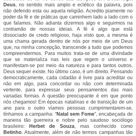
Deus
, no sentido mais amplo e eclético da palavra, pois
não defendo esta ou aquela religião. Acredito piamente no
poder da fé e de práticas que caminhem lado a lado com o
que falamos. Não adianta dizermos algo e seguirmos na
contramão de nossas ideias. A fé é algo que está
dissociado de credo religioso, haja visto que, a mesma é
uma chama gerada dentro de nós por meio de um Deus
que, na minha concepção, transcende a tudo que podemos
compreendermos. Para muitos trata-se de uma divindade
que se materializa nas leis que regem o universo e
manifestam-se por meio da natureza e para tantos outros,
Deus sequer existe. No último caso, é um direito. Pensando
democraticamente, cada cidadão é livre para acreditar ou
não em algo, para concordar ou não com determinada
vertente, para expressar seus pensamentos das mais
variadas formas. A questão preocupante é em que ponto
nós chegamos! Em épocas natalinas e de transição de um
ano para o outro víamos pessoas cumprimentarem-se,
tínhamos a campanha: “
Natal sem Fome
”, encabeçada de
maneira tão guerreira e nobre pelo saudoso sociólogo
brasileiro:
Herbet de Souza
, mas conhecido como
Betinho
. Atualmente, além de não termos campanhas tão