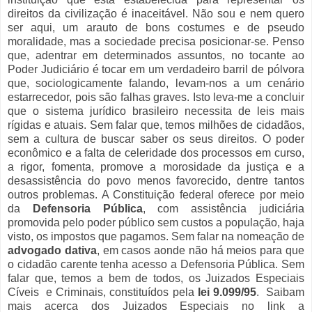
direitos da civilização é inaceitável. Não sou e nem quero
ser aqui, um arauto de bons costumes e de pseudo
moralidade, mas a sociedade precisa posicionar-se. Penso
que, adentrar em determinados assuntos, no tocante ao
Poder Judiciário é tocar em um verdadeiro barril de pólvora
que, sociologicamente falando, levam-nos a um cenário
estarrecedor, pois são falhas graves. Isto leva-me a concluir
que o sistema jurídico brasileiro necessita de leis mais
rígidas e atuais. Sem falar que, temos milhões de cidadãos,
sem a cultura de buscar saber os seus direitos. O poder
econômico e a falta de celeridade dos processos em curso,
a rigor, fomenta, promove a morosidade da justiça e a
desassistência do povo menos favorecido, dentre tantos
outros problemas. A Constituição federal oferece por meio
da
Defensoria Pública
, com assistência judiciária
promovida pelo poder público sem custos a população, haja
visto, os impostos que pagamos. Sem falar na nomeação de
advogado dativa
, em casos aonde não há meios para que
o cidadão carente tenha acesso a Defensoria Pública. Sem
falar que, temos a bem de todos, os Juizados Especiais
Cíveis e Criminais, constituídos pela
lei 9.099/95
. Saibam
mais acerca dos Juizados Especiais no link a