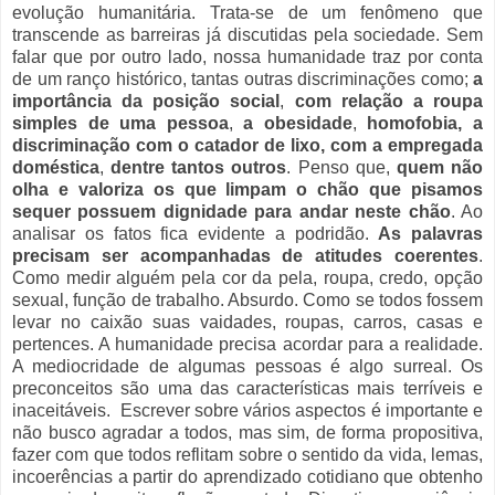
evolução humanitária. Trata-se de um fenômeno que
transcende as barreiras já discutidas pela sociedade. Sem
falar que por outro lado, nossa humanidade traz por conta
de um ranço histórico, tantas outras discriminações como;
a
importância da posição social
,
com relação a roupa
simples de uma pessoa
,
a obesidade
,
homofobia, a
discriminação com o catador de lixo, com a empregada
doméstica
,
dentre tantos outros
. Penso que,
quem não
olha e valoriza os que limpam o chão que pisamos
sequer possuem dignidade para andar neste chão
. Ao
analisar os fatos fica evidente a podridão.
As palavras
precisam ser acompanhadas de atitudes coerentes
.
Como medir alguém pela cor da pela, roupa, credo, opção
sexual, função de trabalho. Absurdo. Como se todos fossem
levar no caixão suas vaidades, roupas, carros, casas e
pertences. A humanidade precisa acordar para a realidade.
A mediocridade de algumas pessoas é algo surreal. Os
preconceitos são uma das características mais terríveis e
inaceitáveis. Escrever sobre vários aspectos é importante e
não busco agradar a todos, mas sim, de forma propositiva,
fazer com que todos reflitam sobre o sentido da vida, lemas,
incoerências a partir do aprendizado cotidiano que obtenho