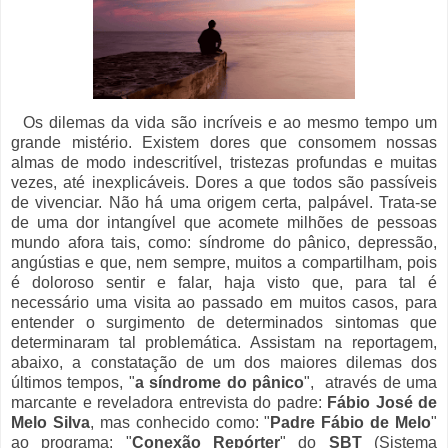
Os dilemas da vida são incríveis e ao mesmo tempo um
grande mistério. Existem dores que consomem nossas
almas de modo indescritível, tristezas profundas e muitas
vezes, até inexplicáveis. Dores a que todos são passíveis
de vivenciar. Não há uma origem certa, palpável. Trata-se
de uma dor intangível que acomete milhões de pessoas
mundo afora tais, como: síndrome do pânico, depressão,
angústias e que, nem sempre, muitos a compartilham, pois
é doloroso sentir e falar, haja visto que, para tal é
necessário uma visita ao passado em muitos casos, para
entender o surgimento de determinados sintomas que
determinaram tal problemática. Assistam na reportagem,
abaixo, a constatação de um dos maiores dilemas dos
últimos tempos, "
a síndrome do pânico
", através de uma
marcante e reveladora entrevista do padre:
Fábio José de
Melo Silva
, mas conhecido como: "
Padre Fábio de Melo
"
ao programa: "
Conexão Repórter
" do
SBT
(Sistema