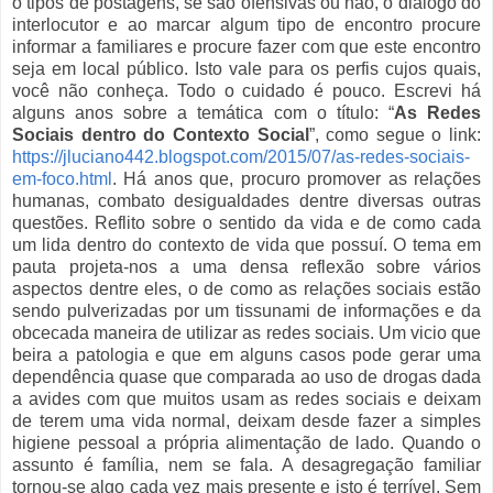
o tipos de postagens, se são ofensivas ou não, o diálogo do
interlocutor e ao marcar algum tipo de encontro procure
informar a familiares e procure fazer com que este encontro
seja em local público. Isto vale para os perfis cujos quais,
você não conheça. Todo o cuidado é pouco. Escrevi há
alguns anos sobre a temática com o título: “
As Redes
Sociais dentro do Contexto Social
”, como segue o link:
https://jluciano442.blogspot.com/2015/07/as-redes-sociais-
em-foco.html
. Há anos que, procuro promover as relações
humanas, combato desigualdades dentre diversas outras
questões. Reflito sobre o sentido da vida e de como cada
um lida dentro do contexto de vida que possuí. O tema em
pauta projeta-nos a uma densa reflexão sobre vários
aspectos dentre eles, o de como as relações sociais estão
sendo pulverizadas por um tissunami de informações e da
obcecada maneira de utilizar as redes sociais. Um vicio que
beira a patologia e que em alguns casos pode gerar uma
dependência quase que comparada ao uso de drogas dada
a avides com que muitos usam as redes sociais e deixam
de terem uma vida normal, deixam desde fazer a simples
higiene pessoal a própria alimentação de lado. Quando o
assunto é família, nem se fala. A desagregação familiar
tornou-se algo cada vez mais presente e isto é terrível. Sem