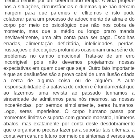
medicamentos por um determinado tempo. A vida projeta-
nos a situações, circunstâncias e dilemas que não deixam
margem para que paremos e reflitemos e isto pode
colaborar para um processo de adoecimento da alma e do
corpo por meio do psicológico que não nos cobra de
momento, mas que a médio ou longo prazo manda
inevitavelmente, uma alta conta para ser paga. Escolhas
erradas, alimentação deficitária, infelicidades, perdas,
frustrações e decepções profundas ocasionam uma série de
problemas no campo emocional. Trata-se de um erro
incorrigível, pois não devemos projetarmos nossas
expectativas em quem quer que seja! Outro fato importante
é que as desilusões são a prova cabal de uma ilusão criada
a cerca de alguma coisa ou de alguém. A auto
responsabilidade é a palavra de ordem e é fundamental que
ao fazermos uma revista ao passado tenhamos a
sinceridade de admitirmos para nós mesmos, as nossas
incoerências, por sermos simplismente, seres humanos.
Logo, seres imperfeitos. O corpo humano passa por
momentos limites e suporta com grande maestria, inúmeros
abalos, mas exatamente por conta deste desdobramento
que o organismo precisa fazer para suportar tais dilemas, a
conta vem cara no futuro por meio de sintomas diversos que