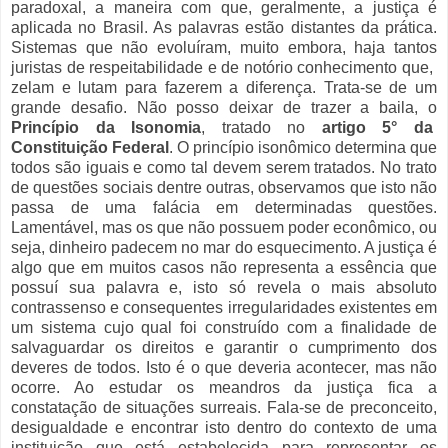
paradoxal, a maneira com que, geralmente, a justiça é
aplicada no Brasil. As palavras estão distantes da prática.
Sistemas que não evoluíram, muito embora, haja tantos
juristas de respeitabilidade e de notório conhecimento que,
zelam e lutam para fazerem a diferença. Trata-se de um
grande desafio. Não posso deixar de trazer a baila, o
Princípio da Isonomia
, tratado no
artigo 5° da
Constituição Federal
. O princípio isonômico determina que
todos são iguais e como tal devem serem tratados. No trato
de questões sociais dentre outras, observamos que isto não
passa de uma falácia em determinadas questões.
Lamentável, mas os que não possuem poder econômico, ou
seja, dinheiro padecem no mar do esquecimento. A justiça é
algo que em muitos casos não representa a essência que
possuí sua palavra e, isto só revela o mais absoluto
contrassenso e consequentes irregularidades existentes em
um sistema cujo qual foi construído com a finalidade de
salvaguardar os direitos e garantir o cumprimento dos
deveres de todos. Isto é o que deveria acontecer, mas não
ocorre. Ao estudar os meandros da justiça fica a
constatação de situações surreais. Fala-se de preconceito,
desigualdade e encontrar isto dentro do contexto de uma
instituição que está estabelecida para representar os