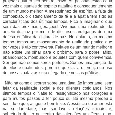
projetar o futuro fico bem reflexivo. As pessoas estão cada
vez mais distantes do espírito natalino e consequentemente
de um mundo melhor. A mesquinhez de espírito, a falta de
compaixão, o distanciamento da fé e a apatia tem sido as
características dos últimos tempos. Fico a imaginar o que
será das próximas gerações! Vivemos uma realidade de
anseio de paz por meio de discursos arraigados de uma
defesa enfática da cultura de paz. No entanto, ao mesmo
tempo, temos um mascaramento da realidade pratica que
por vezes é tão controversa. Fala-se de um mundo melhor e
não existe um olhar para o próximo, para o pobre, aflito,
abandonado, moribundo e aqueles com quem convivemos.
Sei que não somos seres perfeitos. Somos uma junção de
defeitos e qualidades, porém o que faz a diferença no uso
de nossas palavras será o legado de nossas práticas.
Não há como discorrer sobre uma data tão importante, sem
falar da realidade social e dos dilemas cotidianos. Nos
últimos tempos o Natal foi ressignificado nos corações e
para muitos passou a ter pouco ou até mesmo perdeu o
sentido o que, a rigor, é bem triste. A essência do amor está
na solidariedade, nas saudáveis relações sociais e,
sobretudo de ter no centro das atenções um Deus. digo,