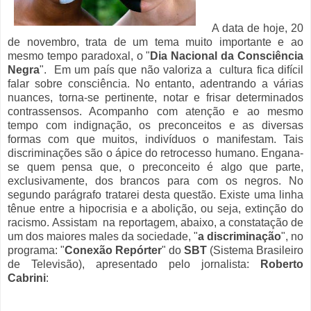
A data de hoje, 20
de novembro, trata de um tema muito importante e ao
mesmo tempo paradoxal, o "
Dia Nacional da Consciência
Negra
". Em um país que não valoriza a cultura fica difícil
falar sobre consciência. No entanto, adentrando a várias
nuances, torna-se pertinente, notar e frisar determinados
contrassensos. Acompanho com atenção e ao mesmo
tempo com indignação, os preconceitos e as diversas
formas com que muitos, indivíduos o manifestam. Tais
discriminações são o ápice do retrocesso humano. Engana-
se quem pensa que, o preconceito é algo que parte,
exclusivamente, dos brancos para com os negros. No
segundo parágrafo tratarei desta questão. Existe uma linha
tênue entre a hipocrisia e a abolição, ou seja, extinção do
racismo.
Assistam na reportagem, abaixo, a constatação de
um dos maiores males da sociedade, "
a discriminação
", no
programa: "
Conexão Repórter
" do
SBT
(Sistema Brasileiro
de Televisão), apresentado pelo jornalista:
Roberto
Cabrini
: