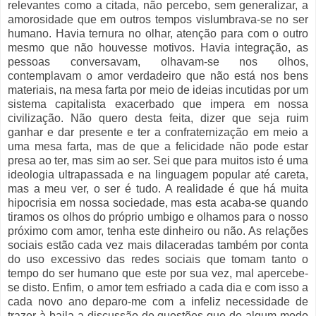
relevantes como a citada, não percebo, sem generalizar, a
amorosidade que em outros tempos vislumbrava-se no ser
humano. Havia ternura no olhar, atenção para com o outro
mesmo que não houvesse motivos. Havia integração, as
pessoas conversavam, olhavam-se nos olhos,
contemplavam o amor verdadeiro que não está nos bens
materiais, na mesa farta por meio de ideias incutidas por um
sistema capitalista exacerbado que impera em nossa
civilização. Não quero desta feita, dizer que seja ruim
ganhar e dar presente e ter a confraternização em meio a
uma mesa farta, mas de que a felicidade não pode estar
presa ao ter, mas sim ao ser. Sei que para muitos isto é uma
ideologia ultrapassada e na linguagem popular até careta,
mas a meu ver, o ser é tudo. A realidade é que há muita
hipocrisia em nossa sociedade, mas esta acaba-se quando
tiramos os olhos do próprio umbigo e olhamos para o nosso
próximo com amor, tenha este dinheiro ou não. As relações
sociais estão cada vez mais dilaceradas também por conta
do uso excessivo das redes sociais que tomam tanto o
tempo do ser humano que este por sua vez, mal apercebe-
se disto. Enfim, o amor tem esfriado a cada dia e com isso a
cada novo ano deparo-me com a infeliz necessidade de
trazer à baila a discussão de questões que de algum modo